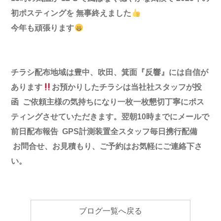
初ポスティングを 無事終えました
今年も頑張ります
チラシ配布地域は豊中、吹田、箕面『反響』には自信が
あります
お預かりしたチラシは当社社スタッフが投
函
ご依頼主様の気持ちになり一枚一枚懇切丁寧にポス
ティングさせ
ていただきます。
翌朝
10
時までにメールで
前日配布報告
GPS
計測装置全スタッフ毎日携行配備
お問合せ、お見積もり、ご予約は
お気軽に
ご連絡下さ
い。
ブログ一覧へ戻る