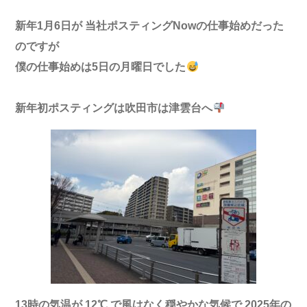
新年
1
月
6
日が
当社ポスティング
Now
の仕事始めだった
のですが
僕の仕事始めは
5
日の月曜日でした
新年初ポスティングは吹田市は津雲台へ
13
時の気温が
12℃
で
風はなく
穏やかな気候で
2025
年の