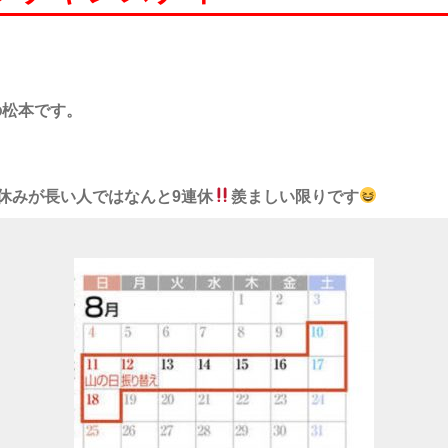
の松本です。
休みが
長い人では
なんと
9
連休
羨ましい限りです