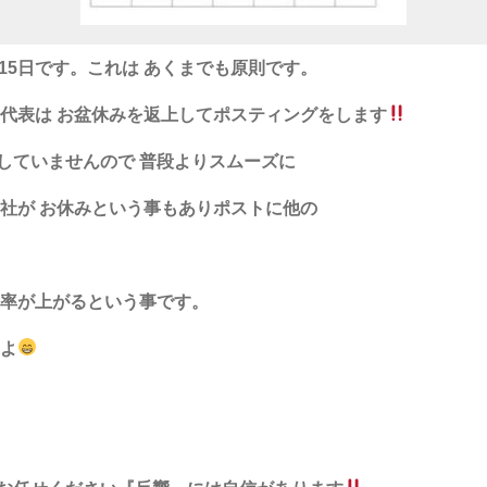
15
日です。これは あくまでも原則です。
と代表は
お盆休みを返上して
ポスティングをします
していませんので
普段よりスムーズに
会社が
お休みという事もあり
ポストに他の
覧率が
上がるという事です。
よ