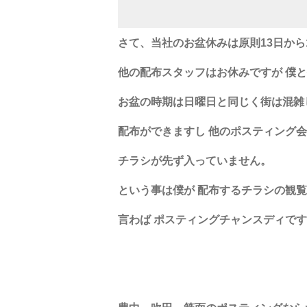
さて、当社のお盆休みは
原則
13
日から
他の配布スタッフは
お休みですが
僕
お盆の時期は
日曜日と同じく
街は混雑
配布ができますし
他のポ
スティング
チラシが
先ず入っていません。
という事は
僕が 配布するチラシの観
言わば
ポスティングチャンスディです