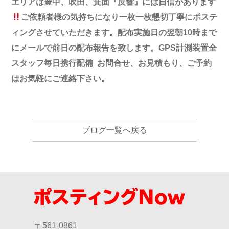
エリアは豊中、吹田、箕面『反響』には自信があります
ご依頼者様の気持ちになり一枚一枚懇切丁寧にポステ
ィングさせていただきます。
配布実施日の翌朝
10
時まで
にメールで前日の配布報告
を致します。
GPS
計測装置全
スタッフ毎日携行配備
お問合せ、お見積もり、ご予約
は
お気軽にご連絡下さい。
ブログ一覧へ戻る
〒561-0861