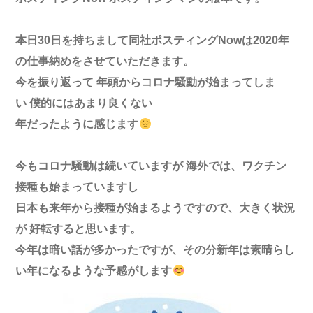
本日
30
日を持ちまして
同社ポスティング
Now
は
2020
年
の仕事納めをさせていただきます。
今を振り返って 年頭からコロナ騒動が
始まってしま
い
僕的にはあまり良くない
年だったように感じます
今もコロナ騒動は
続いていますが
海外では、ワクチン
接種も始まっていますし
日本も来年から接種が始まるようですので、大きく状況
が 好転すると思います。
今年は暗い話が多かったですが、その分
新年は素晴らし
い年になるような予感がします