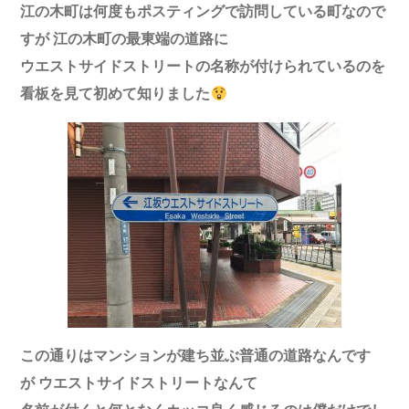
江の木町は
何度もポスティングで訪問している町なので
すが
江の木町の最東端の
道路に
ウエストサイドストリートの名称が
付けられているのを
看板を見て初めて知りました
この通りはマンションが
建ち並ぶ
普通の道路なんです
が
ウエストサイドストリートなんて