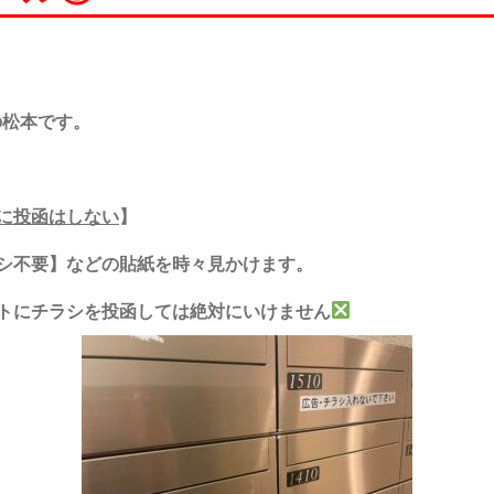
の松本です。
に投函はしない
】
シ不要】などの貼紙を時々見かけます。
トにチラシを投函しては絶対にいけません