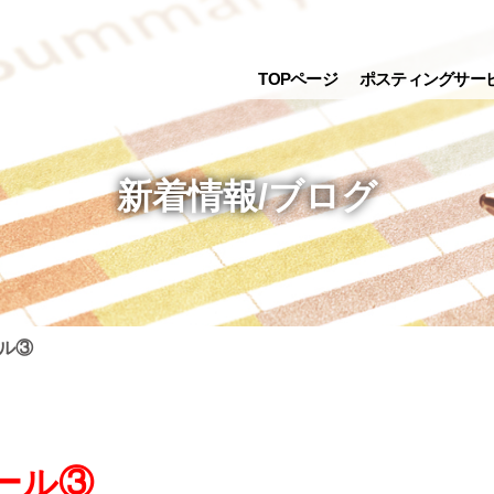
TOPページ
ポスティングサー
新着情報/ブログ
ル③
ール③