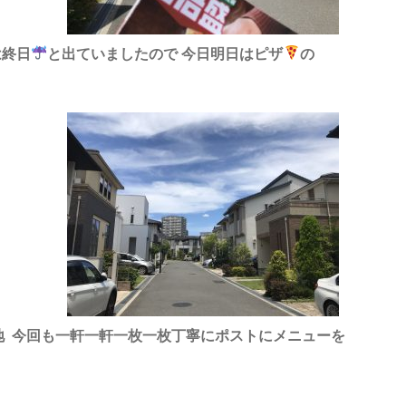
は終日
と出ていましたので 今日
明日はピザ
の
地
今回も
一軒一軒一枚一枚
丁寧にポストにメニューを